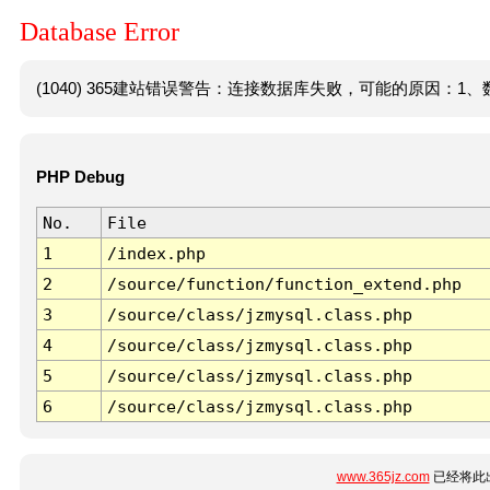
Database Error
(1040) 365建站错误警告：连接数据库失败，可能的原因：1、数
PHP Debug
No.
File
1
/index.php
2
/source/function/function_extend.php
3
/source/class/jzmysql.class.php
4
/source/class/jzmysql.class.php
5
/source/class/jzmysql.class.php
6
/source/class/jzmysql.class.php
www.365jz.com
已经将此