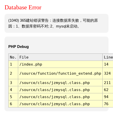
Database Error
(1040) 365建站错误警告：连接数据库失败，可能的原
因：1、数据库密码不对; 2、mysql未启动。
PHP Debug
No.
File
Line
1
/index.php
14
2
/source/function/function_extend.php
324
3
/source/class/jzmysql.class.php
211
4
/source/class/jzmysql.class.php
62
5
/source/class/jzmysql.class.php
94
6
/source/class/jzmysql.class.php
76