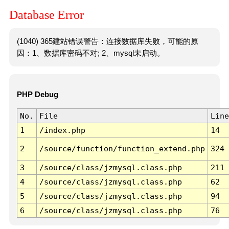
Database Error
(1040) 365建站错误警告：连接数据库失败，可能的原
因：1、数据库密码不对; 2、mysql未启动。
PHP Debug
No.
File
Line
1
/index.php
14
2
/source/function/function_extend.php
324
3
/source/class/jzmysql.class.php
211
4
/source/class/jzmysql.class.php
62
5
/source/class/jzmysql.class.php
94
6
/source/class/jzmysql.class.php
76