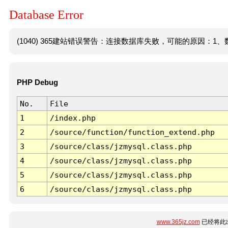
Database Error
(1040) 365建站错误警告：连接数据库失败，可能的原因：1、数
PHP Debug
No.
File
1
/index.php
2
/source/function/function_extend.php
3
/source/class/jzmysql.class.php
4
/source/class/jzmysql.class.php
5
/source/class/jzmysql.class.php
6
/source/class/jzmysql.class.php
www.365jz.com
已经将此