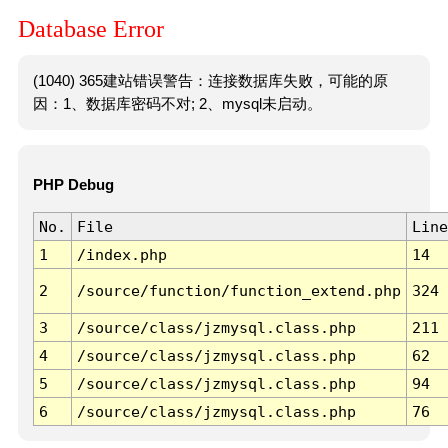
Database Error
(1040) 365建站错误警告：连接数据库失败，可能的原
因：1、数据库密码不对; 2、mysql未启动。
PHP Debug
No.
File
Line
1
/index.php
14
2
/source/function/function_extend.php
324
3
/source/class/jzmysql.class.php
211
4
/source/class/jzmysql.class.php
62
5
/source/class/jzmysql.class.php
94
6
/source/class/jzmysql.class.php
76