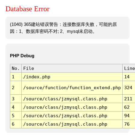
Database Error
(1040) 365建站错误警告：连接数据库失败，可能的原
因：1、数据库密码不对; 2、mysql未启动。
PHP Debug
No.
File
Line
1
/index.php
14
2
/source/function/function_extend.php
324
3
/source/class/jzmysql.class.php
211
4
/source/class/jzmysql.class.php
62
5
/source/class/jzmysql.class.php
94
6
/source/class/jzmysql.class.php
76