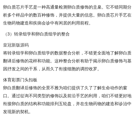
卵白质芯片手艺是一种高通量检测卵白质修饰的圭臬。它不错同期分
析多个样品中的数百种修饰，并提供大量的信息。卵白质芯片手艺在
生物药物建造和疾病会诊中有闲居的利用前程。
（3）转录组学和卵白质组学的整合
皇冠新版源码
将转录组学和卵白质组学的数据整合分析，不错更全面地了解卵白质
翻译后修饰的花样和功能。这种整合分析有助于揭示卵白质修饰与基
因抒发之间的干系，从而久了衔接细胞的调控收罗。
体育彩票门头扣板
卵白质翻译后修饰的全景不雅为咱们提供了久了了解生命动作的窗
口。通过征询不同类型的修饰以及前沿手艺的利用，咱们不错更好地
衔接卵白质的结构和功能排列五轮盘，并在生物药物的建造和诊治中
发现新的契机。