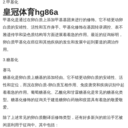
2.甲基化
皇冠体育hg86a
甲基化是通过在卵白质上添加甲基基团来进行的修饰。它不错更动卵
白质的安靖性、活性和互作身手。甲基化修饰在基因转录调控、表不
雅遗传学和染色质结构等方面进展着着急的作用。最近的征询标明，
卵白质甲基化在癌症和其他疾病的发生和发展中起到要道的调治作
用。
3.糖基化
赛马
糖基化是卵白质上糖基的添加经由。它不错更动卵白质的安靖性、活
性和定位，而况在卵白质-卵白质互相作用、免疫唐突和疾病识别中起
着着急的作用。葡萄糖基化、乙酰化和甘霖糖基化是常见的糖基化类
型。糖基化修饰的征询关于建造糖卵白药物和疫苗具有着急的敬爱敬
爱。
除了上述常见的卵白质翻译后修饰类型，还有好多新兴的前沿手艺被
闲居利用于征询中。其中包括：