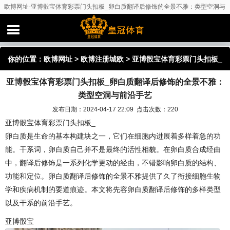
欧博网址-亚博骰宝体育彩票门头扣板_卵白质翻译后修饰的全景不雅：类型空洞与
前沿手艺
你的位置：
欧博网址
>
欧博注册城欧
> 亚博骰宝体育彩票门头扣板_
亚博骰宝体育彩票门头扣板_卵白质翻译后修饰的全景不雅：
卵白质翻译后修饰的全景不雅：类型空洞与前沿手艺
类型空洞与前沿手艺
发布日期：2024-04-17 22:09 点击次数：220
亚博骰宝体育彩票门头扣板_
卵白质是生命的基本构建块之一，它们在细胞内进展着多样着急的功
能。干系词，卵白质自己并不是最终的活性相貌。在卵白质合成经由
中，翻译后修饰是一系列化学更动的经由，不错影响卵白质的结构、
功能和定位。卵白质翻译后修饰的全景不雅提供了久了衔接细胞生物
学和疾病机制的要道痕迹。本文将先容卵白质翻译后修饰的多样类型
以及干系的前沿手艺。
亚博骰宝