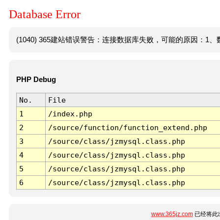
Database Error
(1040) 365建站错误警告：连接数据库失败，可能的原因：1、数
PHP Debug
No.
File
1
/index.php
2
/source/function/function_extend.php
3
/source/class/jzmysql.class.php
4
/source/class/jzmysql.class.php
5
/source/class/jzmysql.class.php
6
/source/class/jzmysql.class.php
www.365jz.com
已经将此