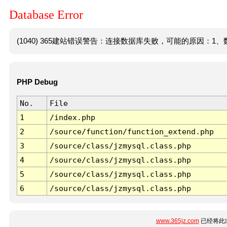
Database Error
(1040) 365建站错误警告：连接数据库失败，可能的原因：1、数
PHP Debug
No.
File
1
/index.php
2
/source/function/function_extend.php
3
/source/class/jzmysql.class.php
4
/source/class/jzmysql.class.php
5
/source/class/jzmysql.class.php
6
/source/class/jzmysql.class.php
www.365jz.com
已经将此