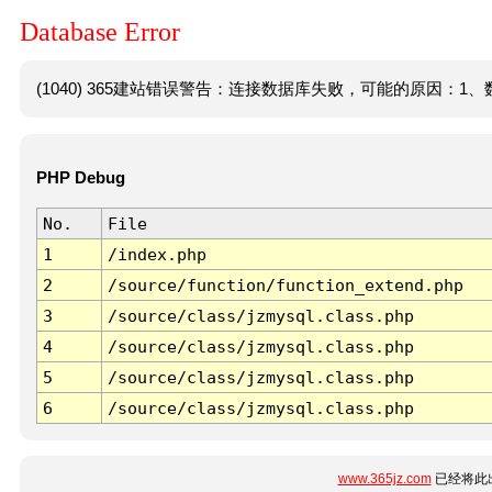
Database Error
(1040) 365建站错误警告：连接数据库失败，可能的原因：1、数
PHP Debug
No.
File
1
/index.php
2
/source/function/function_extend.php
3
/source/class/jzmysql.class.php
4
/source/class/jzmysql.class.php
5
/source/class/jzmysql.class.php
6
/source/class/jzmysql.class.php
www.365jz.com
已经将此