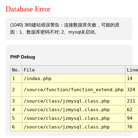
Database Error
(1040) 365建站错误警告：连接数据库失败，可能的原
因：1、数据库密码不对; 2、mysql未启动。
PHP Debug
No.
File
Line
1
/index.php
14
2
/source/function/function_extend.php
324
3
/source/class/jzmysql.class.php
211
4
/source/class/jzmysql.class.php
62
5
/source/class/jzmysql.class.php
94
6
/source/class/jzmysql.class.php
76