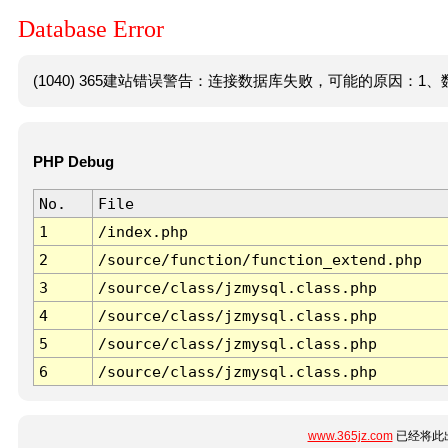
Database Error
(1040) 365建站错误警告：连接数据库失败，可能的原因：1、数
PHP Debug
No.
File
1
/index.php
2
/source/function/function_extend.php
3
/source/class/jzmysql.class.php
4
/source/class/jzmysql.class.php
5
/source/class/jzmysql.class.php
6
/source/class/jzmysql.class.php
www.365jz.com
已经将此