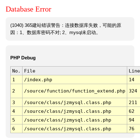
Database Error
(1040) 365建站错误警告：连接数据库失败，可能的原
因：1、数据库密码不对; 2、mysql未启动。
PHP Debug
No.
File
Line
1
/index.php
14
2
/source/function/function_extend.php
324
3
/source/class/jzmysql.class.php
211
4
/source/class/jzmysql.class.php
62
5
/source/class/jzmysql.class.php
94
6
/source/class/jzmysql.class.php
76