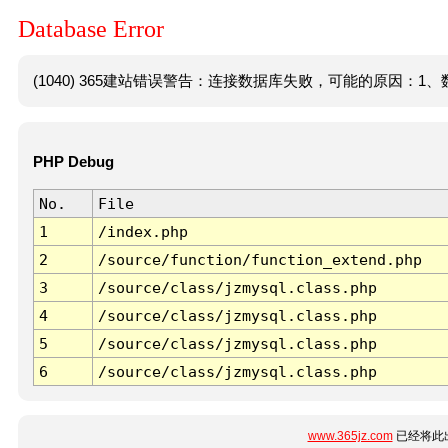
Database Error
(1040) 365建站错误警告：连接数据库失败，可能的原因：1、数
PHP Debug
No.
File
1
/index.php
2
/source/function/function_extend.php
3
/source/class/jzmysql.class.php
4
/source/class/jzmysql.class.php
5
/source/class/jzmysql.class.php
6
/source/class/jzmysql.class.php
www.365jz.com
已经将此