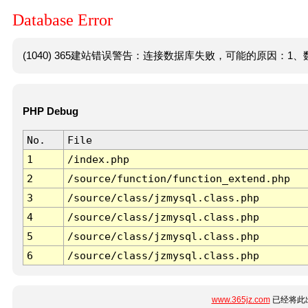
Database Error
(1040) 365建站错误警告：连接数据库失败，可能的原因：1、数
PHP Debug
No.
File
1
/index.php
2
/source/function/function_extend.php
3
/source/class/jzmysql.class.php
4
/source/class/jzmysql.class.php
5
/source/class/jzmysql.class.php
6
/source/class/jzmysql.class.php
www.365jz.com
已经将此