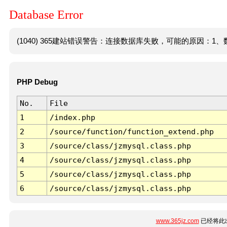
Database Error
(1040) 365建站错误警告：连接数据库失败，可能的原因：1、数
PHP Debug
No.
File
1
/index.php
2
/source/function/function_extend.php
3
/source/class/jzmysql.class.php
4
/source/class/jzmysql.class.php
5
/source/class/jzmysql.class.php
6
/source/class/jzmysql.class.php
www.365jz.com
已经将此