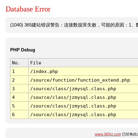
Database Error
(1040) 365建站错误警告：连接数据库失败，可能的原因：1、数
PHP Debug
No.
File
1
/index.php
2
/source/function/function_extend.php
3
/source/class/jzmysql.class.php
4
/source/class/jzmysql.class.php
5
/source/class/jzmysql.class.php
6
/source/class/jzmysql.class.php
www.365jz.com
已经将此