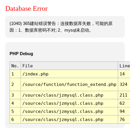
Database Error
(1040) 365建站错误警告：连接数据库失败，可能的原
因：1、数据库密码不对; 2、mysql未启动。
PHP Debug
No.
File
Line
1
/index.php
14
2
/source/function/function_extend.php
324
3
/source/class/jzmysql.class.php
211
4
/source/class/jzmysql.class.php
62
5
/source/class/jzmysql.class.php
94
6
/source/class/jzmysql.class.php
76