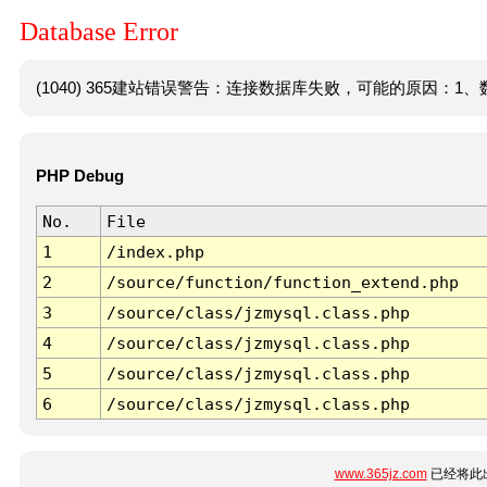
Database Error
(1040) 365建站错误警告：连接数据库失败，可能的原因：1、数
PHP Debug
No.
File
1
/index.php
2
/source/function/function_extend.php
3
/source/class/jzmysql.class.php
4
/source/class/jzmysql.class.php
5
/source/class/jzmysql.class.php
6
/source/class/jzmysql.class.php
www.365jz.com
已经将此