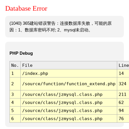
Database Error
(1040) 365建站错误警告：连接数据库失败，可能的原
因：1、数据库密码不对; 2、mysql未启动。
PHP Debug
No.
File
Line
1
/index.php
14
2
/source/function/function_extend.php
324
3
/source/class/jzmysql.class.php
211
4
/source/class/jzmysql.class.php
62
5
/source/class/jzmysql.class.php
94
6
/source/class/jzmysql.class.php
76